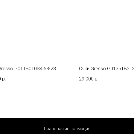
Gresso G01TB010S4 53-23
Очки Gresso G0135TB21
0
р.
29 000
р.
Правовая информация