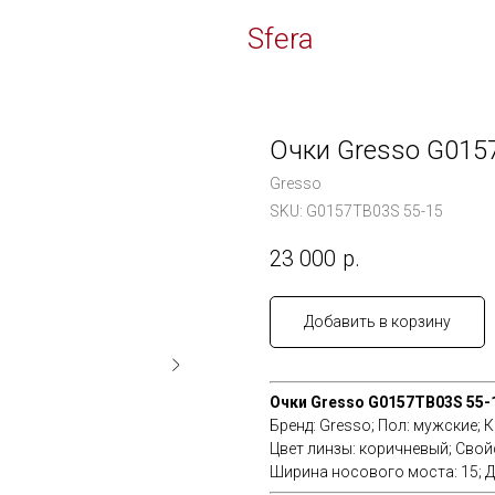
Time
Sfera
Очки Gresso G015
Gresso
SKU:
G0157TB03S 55-15
23 000
р.
Добавить в корзину
Очки Gresso G0157TB03S 55-
Бренд: Gresso; Пол: мужские; 
Цвет линзы: коричневый; Cвой
Ширина носового моста: 15; Д