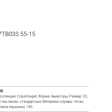
7TB03S 55-15
15
Коллекция: Copenhagen; Форма: Авиаторы; Размер: 55;
ства линзы: стандартные; Материал оправы: титан;
лина заушника: 140;