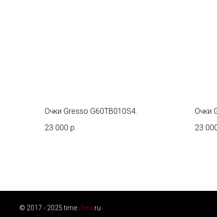
Очки Gresso G60TB010S4.
Очки 
23 000
р.
23 00
© 2017 - 2025 time
sfera
.ru