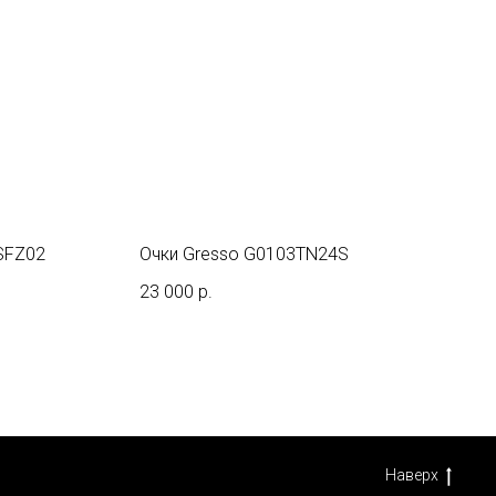
SFZ02
Очки Gresso G0103TN24S
23 000
р.
Наверх