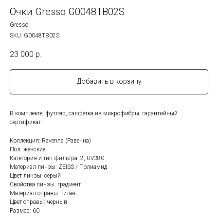
Очки Gresso G0048TB02S
Gresso
SKU:
G0048TB02S
23 000
р.
Добавить в корзину
В комплекте: футляр, салфетка из микрофибры, гарантийный
сертификат
Коллекция: Ravenna (Равенна)
Пол: женские
Категория и тип фильтра: 2, UV380
Материал линзы: ZEISS / Полиамид
Цвет линзы: серый
Cвойства линзы: градиент
Материал оправы: титан
Цвет оправы: черный
Размер: 60