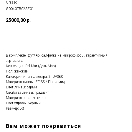
Gresso
G0040TB02SZ01
25000,00
р.
Добавить в корзину
В комплекте: футляр, салфетка из микрофибры, гарантийный
сертификат
Коллекция: Del Mar (Дель Мар)
Пол: женские
Категория и тип фильтра: 2, UV380
Материал линзы: ZEISS / Полиамид
Цвет линзы: серый
Cвойства линзы: градиент
Материал оправы: титан
Цвет оправы: черный
Размер: 53
Вам может понравиться