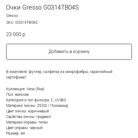
Очки Gresso G0314TB04S
Gresso
SKU:
G0314TB04S
23 000
р.
Добавить в корзину
В комплекте: футляр, салфетка из микрофибры, гарантийный
сертификат
Коллекция: Yana (Яна)
Пол: женские
Категория и тип фильтра: 2, UV380
Материал линзы: ZEISS / Полиамид
Цвет линзы: коричневый
Cвойства линзы: градиент
Материал оправы: титан
Цвет оправы: черный
Размер: 64