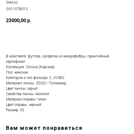
Gresso
G0115TB01S
23000,00
р.
Добавить в корзину
В комплекте: футляр, салфетка из микрофибры, гарантийный
сертификат
Коллекция: Corsica (Корсика)
Пол: женские
Категория и тип фильтра: 2, UV380
Материал линзы: ZEISS / Полиамид
Цвет линзы: серый
Cвойства линзы: монолит
Материал оправы: титан
Цвет оправы: черный
Размер: 55
Вам может понравиться