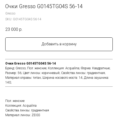
Очки Gresso G0145TG04S 56-14
Gresso
SKU:
G0145TG04S 56-14
23 000
р.
Добавить в корзину
Очки Gresso G0145TG04S 56-14
Бренд: Gresso; Пол: женские; Коллекция: Acqualina; Форма: Квадратные;
Размер: 56; Цвет линзы: коричневый; Cвойства линзы: градиентная;
Материал оправы: титан; Ширина носового моста: 14; Длина заушника:
140;
Пол: женские
Коллекция: Acqualina
Cвойства линзы: градиентная
Материал линзы: ZEISS