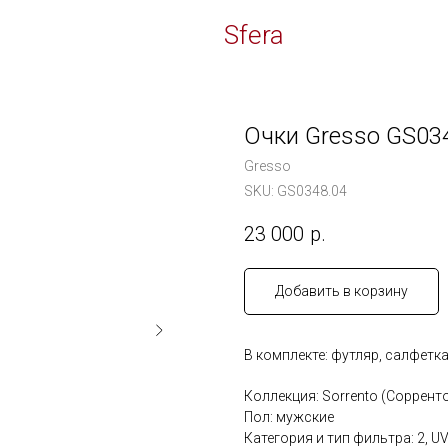
Time
Sfera
Очки Gresso GS03
Gresso
SKU:
GS0348.04
23 000
р.
Добавить в корзину
В комплекте: футляр, салфетк
Коллекция: Sorrento (Соррент
Пол: мужские
Категория и тип фильтра: 2, U