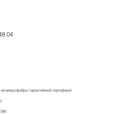
48.04
а из микрофибры, гарантийный сертификат
о)
V380