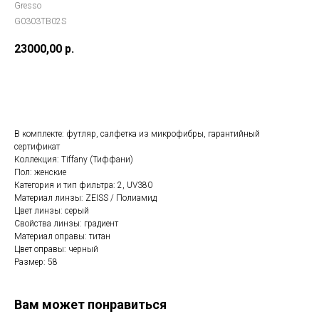
Gresso
G0303TB02S
23000,00
р.
Добавить в корзину
В комплекте: футляр, салфетка из микрофибры, гарантийный
сертификат
Коллекция: Tiffany (Тиффани)
Пол: женские
Категория и тип фильтра: 2, UV380
Материал линзы: ZEISS / Полиамид
Цвет линзы: серый
Cвойства линзы: градиент
Материал оправы: титан
Цвет оправы: черный
Размер: 58
Вам может понравиться