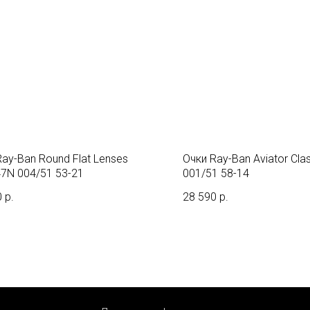
Ray-Ban Round Flat Lenses
Очки Ray-Ban Aviator Cla
7N 004/51 53-21
001/51 58-14
0
р.
28 590
р.